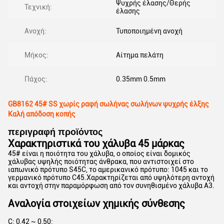
Ψυχρής έλασης/Θερής
Τεχνική:
έλασης
Ανοχή:
Τυποποιημένη ανοχή
Μήκος:
Αίτημα πελάτη
Πάχος:
0.35mm 0.5mm
GB8162 45# SS χωρίς ραφή σωλήνας σωλήνων ψυχρής έλξης
Καλή απόδοση κοπής
περιγραφή προϊόντος
Χαρακτηριστικά του χάλυβα 45 μάρκας
45# είναι η ποιότητα του χάλυβα, ο οποίος είναι δομικός
χάλυβας υψηλής ποιότητας άνθρακα, που αντιστοιχεί στο
ιαπωνικό πρότυπο S45C, το αμερικανικό πρότυπο: 1045 και το
γερμανικό πρότυπο C45.Χαρακτηρίζεται από υψηλότερη αντοχή
και αντοχή στην παραμόρφωση από τον συνηθισμένο χάλυβα Α3.
Αναλογία στοιχείων χημικής σύνθεσης
C: 0,42 ~ 0,50;