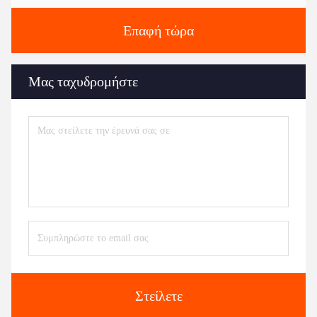
Επαφή τώρα
Μας ταχυδρομήστε
Στείλετε