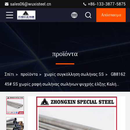
sales06@wuxisteel.cn
+86-133-3877-5875
Απόσπασμα
προϊόντα
Σπίτι
>
προϊόντα
>
χωρίς συγκόλληση σωλήνας SS
>
GB8162
45# SS χωρίς ραφή σωλήνας σωλήνων ψυχρής έλξης Καλή
απόδοση κοπής