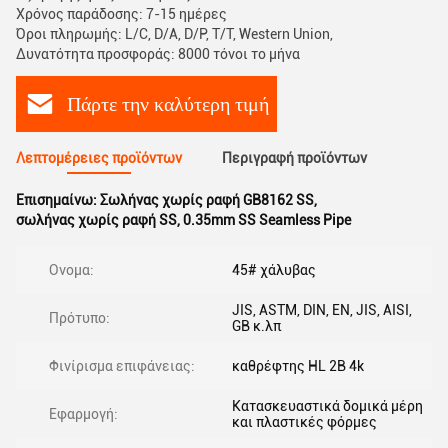
Χρόνος παράδοσης: 7-15 ημέρες
Όροι πληρωμής: L/C, D/A, D/P, T/T, Western Union,
Δυνατότητα προσφοράς: 8000 τόνοι το μήνα
Πάρτε την καλύτερη τιμή
Λεπτομέρειες προϊόντων
Περιγραφή προϊόντων
Επισημαίνω:
Σωλήνας χωρίς ραφή GB8162 SS
,
σωλήνας χωρίς ραφή SS
,
0.35mm SS Seamless Pipe
Ονομα:
45# χάλυβας
JIS, ASTM, DIN, EN, JIS, AISI,
Πρότυπο:
GB κ.λπ
Φινίρισμα επιφάνειας:
καθρέφτης HL 2B 4k
Κατασκευαστικά δομικά μέρη
Εφαρμογή:
και πλαστικές φόρμες