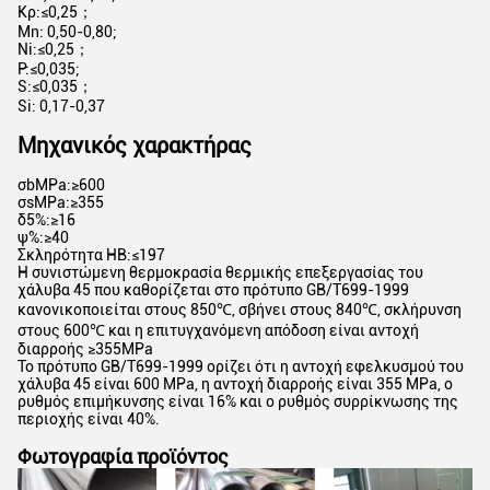
Κρ:≤0,25；
Mn: 0,50-0,80;
Ni:≤0,25；
P:≤0,035;
S:≤0,035；
Si: 0,17-0,37
Μηχανικός χαρακτήρας
σbMPa:≥600
σsMPa:≥355
δ5%:≥16
ψ%:≥40
Σκληρότητα HB:≤197
Η συνιστώμενη θερμοκρασία θερμικής επεξεργασίας του
χάλυβα 45 που καθορίζεται στο πρότυπο GB/T699-1999
κανονικοποιείται στους 850℃, σβήνει στους 840℃, σκλήρυνση
στους 600℃ και η επιτυγχανόμενη απόδοση είναι αντοχή
διαρροής ≥355MPa
Το πρότυπο GB/T699-1999 ορίζει ότι η αντοχή εφελκυσμού του
χάλυβα 45 είναι 600 MPa, η αντοχή διαρροής είναι 355 MPa, ο
ρυθμός επιμήκυνσης είναι 16% και ο ρυθμός συρρίκνωσης της
περιοχής είναι 40%.
Φωτογραφία προϊόντος